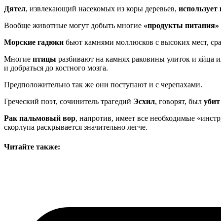
Дятел
, извлекающий насекомых из коры деревьев,
использует
Вообще животные могут добыть многие
«продукты питания»
Морские гадюки
бьют камнями моллюсков с высоких мест, сра
Многие
птицы
разбивают на камнях раковины улиток и яйца 
и добраться до костного мозга.
Предположительно так же они поступают и с черепахами.
Греческий поэт, сочинитель трагедий
Эсхил
, говорят, был
убит
Рак пальмовый вор
, напротив, имеет все необходимые «инст
скорлупа раскрывается значительно легче.
Читайте также: