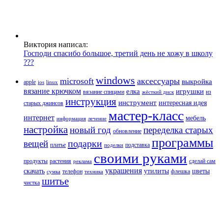
Виктория написал:
Господи спасибо большое, третий день не хожу в школу
???
windows
microsoft
аксессуары
выкройка
apple
ios
linux
вязание крючком
елка
игрушки
вязание спицами
из
жёсткий диск
инструкция
инструмент
интересная идея
старых джинсов
мастер-класс
интернет
мебель
информация
лечение
настройка
новый год
переделка старых
обновление
программы
подарки
вещей
платье
подставка
поделки
своими руками
продукты
растения
сделай сам
реклама
украшения
скачать
утилиты
цветы
телефон
флешка
сумка
техника
шитье
чистка