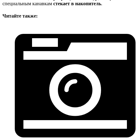
специальным канавкам
стекает
в
нако­питель
.
Читайте также: