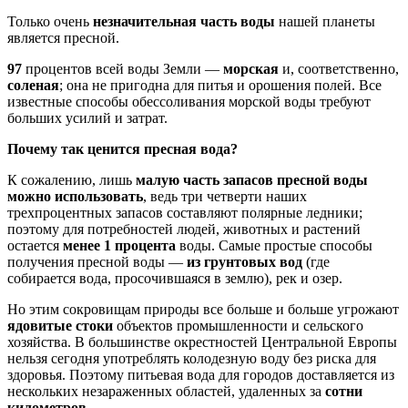
Только очень
незначительная часть воды
нашей планеты
являет­ся пресной.
97
процентов всей воды Земли —
морская
и, соот­ветственно,
соленая
; она не пригодна для питья и орошения по­лей. Все
известные способы обессоливания морской воды требу­ют
больших усилий и затрат.
Почему так ценится пресная вода?
К сожалению, лишь
малую часть запасов пресной воды
можно использовать
, ведь три четверти наших
трехпроцентных запасов составляют полярные ледники;
поэтому для потребностей людей, животных и растений
остает­ся
менее 1 процента
воды. Самые простые способы
получения пресной воды —
из грунтовых вод
(где
собирается вода, просо­чившаяся в землю), рек и озер.
Но этим сокровищам природы все больше и больше угрожают
ядовитые стоки
объектов про­мышленности и сельского
хозяйства. В большинстве окрестнос­тей Центральной Европы
нельзя сегодня употреблять колодез­ную воду без риска для
здоровья. Поэтому питьевая вода для го­родов доставляется из
нескольких незараженных областей, удаленных за
сотни
километров
.