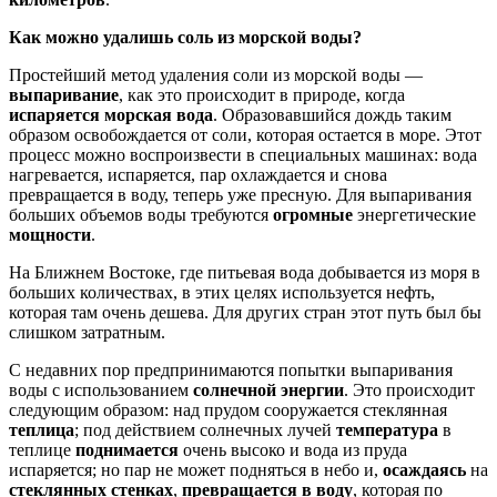
Как можно удалишь соль из морской воды?
Простейший метод удаления соли из морской воды —
выпари­вание
, как это происходит в природе, когда
испаряется морская вода
. Образовавшийся дождь таким
образом освобождается от соли, которая остается в море. Этот
процесс можно воспроизвес­ти в специальных машинах: вода
нагревается, испаряется, пар охлаждается и снова
превращается в воду, теперь уже пресную. Для выпаривания
больших объемов воды требуются
огромные
энергетические
мощности
.
На Ближнем Востоке, где питьевая вода добывается из моря в
больших количествах, в этих целях используется нефть,
которая там очень дешева. Для других стран этот путь был бы
слишком затратным.
С недавних пор предпринимаются попытки выпаривания
воды с использованием
солнечной
энергии
. Это происходит
следую­щим образом: над прудом сооружается стеклянная
теплица
; под действием солнечных лучей
температура
в
теплице
поднимается
очень высоко и вода из пруда
испаряется; но пар не может под­няться в небо и,
осаждаясь
на
стеклянных
стенках
,
превраща­ется
в
воду
, которая по