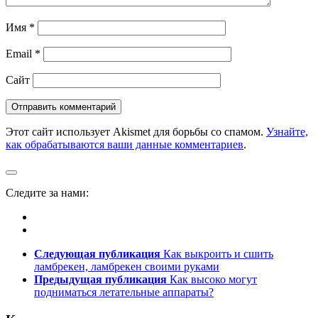
Имя
*
Email
*
Сайт
Этот сайт использует Akismet для борьбы со спамом.
Узнайте,
как обрабатываются ваши данные комментариев
.
Следите за нами:
Следующая публикация
Как выкроить и сшить
ламбрекен, ламбрекен своими руками
Предыдущая публикация
Как высоко могут
подниматься летательные аппараты?