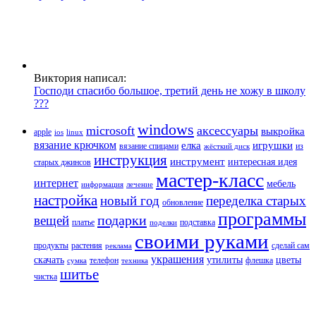
Виктория написал:
Господи спасибо большое, третий день не хожу в школу
???
windows
microsoft
аксессуары
выкройка
apple
ios
linux
вязание крючком
елка
игрушки
вязание спицами
из
жёсткий диск
инструкция
инструмент
интересная идея
старых джинсов
мастер-класс
интернет
мебель
информация
лечение
настройка
новый год
переделка старых
обновление
программы
подарки
вещей
платье
подставка
поделки
своими руками
продукты
растения
сделай сам
реклама
украшения
скачать
утилиты
цветы
телефон
флешка
сумка
техника
шитье
чистка