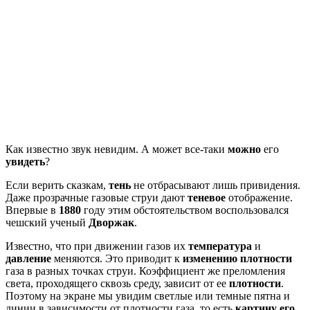
Как известно звук невидим. А может все-таки
можно
его
увидеть
?
Если верить сказкам,
тень
не отбрасывают лишь привидения.
Даже прозрачные газовые струи дают
теневое
отображение.
Впервые в
1880
году этим обстоятельством воспользовался
чешский ученый
Дворжак
.
Известно, что при движении газов их
температура
и
давление
меняются. Это приводит к
изменению
плотности
газа в разных точках струи. Коэффициент же преломления
света, проходящего сквозь среду, зависит от ее
плотности
.
Поэтому на экране мы увидим светлые или темные пятна и
линии в зависимости от плотности газа, то есть
картину его