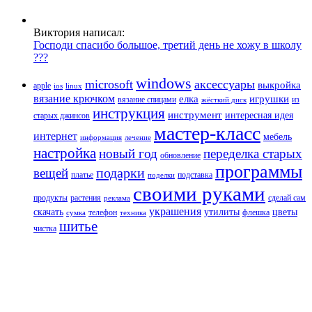
Виктория написал:
Господи спасибо большое, третий день не хожу в школу
???
windows
microsoft
аксессуары
выкройка
apple
ios
linux
вязание крючком
елка
игрушки
вязание спицами
из
жёсткий диск
инструкция
инструмент
интересная идея
старых джинсов
мастер-класс
интернет
мебель
информация
лечение
настройка
новый год
переделка старых
обновление
программы
подарки
вещей
платье
подставка
поделки
своими руками
продукты
растения
сделай сам
реклама
украшения
скачать
утилиты
цветы
телефон
флешка
сумка
техника
шитье
чистка