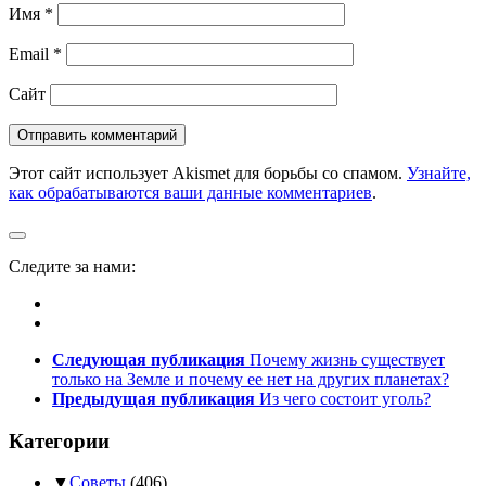
Имя
*
Email
*
Сайт
Этот сайт использует Akismet для борьбы со спамом.
Узнайте,
как обрабатываются ваши данные комментариев
.
Следите за нами:
Следующая публикация
Почему жизнь существует
только на Земле и почему ее нет на других планетах?
Предыдущая публикация
Из чего состоит уголь?
Категории
▼
Советы
(406)