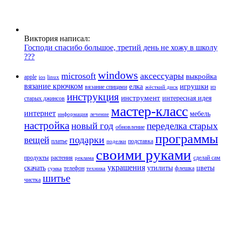
Виктория написал:
Господи спасибо большое, третий день не хожу в школу
???
windows
microsoft
аксессуары
выкройка
apple
ios
linux
вязание крючком
елка
игрушки
вязание спицами
из
жёсткий диск
инструкция
инструмент
интересная идея
старых джинсов
мастер-класс
интернет
мебель
информация
лечение
настройка
новый год
переделка старых
обновление
программы
подарки
вещей
платье
подставка
поделки
своими руками
продукты
растения
сделай сам
реклама
украшения
скачать
утилиты
цветы
телефон
флешка
сумка
техника
шитье
чистка