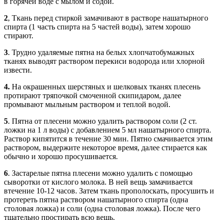
в горячей воде с мылом и содой.
2
, Ткань перед стиркой замачивают в растворе нашатырного
спирта (1 часть спирта на 5 частей воды), затем хорошо
стирают.
3
. Трудно удаляемые пятна на белых хлопчатобумажных
тканях выводят раствором перекиси водорода или хлорной
извести.
4.
На окрашенных шерстяных и шелковых тканях плесень
протирают тряпочкой смоченной скипидаром, далее
промывают мыльным раствором и теплой водой.
5
. Пятна от плесени можно удалить раствором соли (2 ст.
ложки на 1 л воды) с добавлением 5 мл нашатырного спирта.
Раствор кипятится в течение 30 мин. Пятно смачивается этим
раствором, выдержите некоторое время, далее стирается как
обычно и хорошо просушивается.
6
. Застарелые пятна плесени можно удалить с помощью
сыворотки от кислого молока. В ней вещь замачивается
втечение 10-12 часов. Затем ткань прополоскать, просушить и
протереть пятна раствором нашатырного спирта (одна
столовая ложка) и соли (одна столовая ложка). После чего
тщательно
простирать всю вещь.