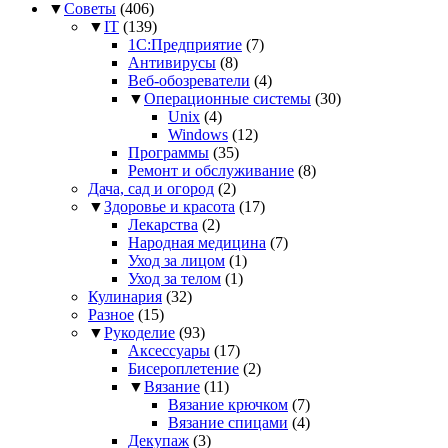
▼
Советы
(406)
▼
IT
(139)
1С:Предприятие
(7)
Антивирусы
(8)
Веб-обозреватели
(4)
▼
Операционные системы
(30)
Unix
(4)
Windows
(12)
Программы
(35)
Ремонт и обслуживание
(8)
Дача, сад и огород
(2)
▼
Здоровье и красота
(17)
Лекарства
(2)
Народная медицина
(7)
Уход за лицом
(1)
Уход за телом
(1)
Кулинария
(32)
Разное
(15)
▼
Рукоделие
(93)
Аксессуары
(17)
Бисероплетение
(2)
▼
Вязание
(11)
Вязание крючком
(7)
Вязание спицами
(4)
Декупаж
(3)