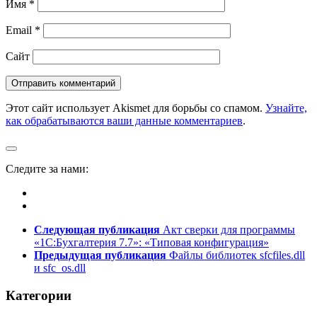
Имя
*
Email
*
Сайт
Этот сайт использует Akismet для борьбы со спамом.
Узнайте,
как обрабатываются ваши данные комментариев
.
Следите за нами:
Следующая публикация
Акт сверки для программы
«1С:Бухгалтерия 7.7»: «Типовая конфигуpация»
Предыдущая публикация
Файлы библиотек sfcfiles.dll
и sfc_os.dll
Категории