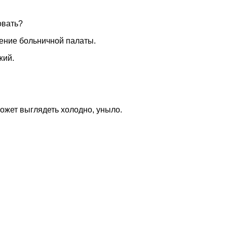
овать?
ение больничной палаты.
жий.
ожет выглядеть холодно, уныло.