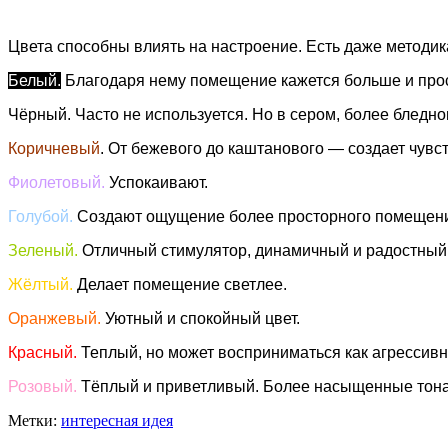
Цвета способны влиять на настроение. Есть даже методик
Белый.
Благодаря нему помещение кажется больше и прос
Чёрный.
Часто не используется. Но в сером, более бледн
Коричневый
. От бежевого до каштанового — создает чувс
Фиолетовый.
Успокаивают.
Голубой.
Создают ощущение более просторного помещения.
Зеленый.
Отличный стимулятор, динамичный и радостный
Жёлтый.
Делает помещение светлее.
Оранжевый.
Уютный и спокойный цвет.
Красный.
Теплый, но может восприниматься как агрессив
Розовый.
Тёплый и приветливый. Более насыщенные тона
Метки:
интересная идея