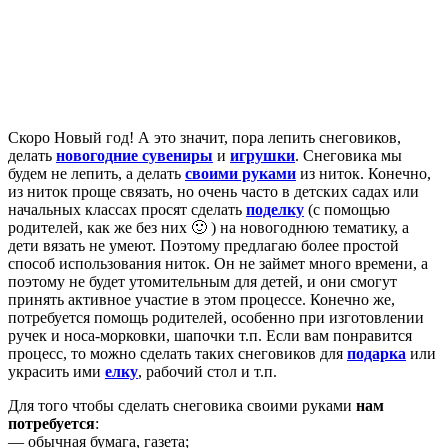
Скоро Новый год! А это значит, пора лепить снеговиков,
делать
новогодние сувениры
и
игрушки
. Снеговика мы
будем не лепить, а делать
своими руками
из ниток. Конечно,
из ниток проще связать, но очень часто в детских садах или
начальных классах просят сделать
поделку
(с помощью
родителей, как же без них 🙂 ) на новогоднюю тематику, а
дети вязать не умеют. Поэтому предлагаю более простой
способ использования ниток. Он не займет много времени, а
поэтому не будет утомительным для детей, и они смогут
принять активное участие в этом процессе. Конечно же,
потребуется помощь родителей, особенно при изготовлении
ручек и носа-морковки, шапочки т.п. Если вам понравится
процесс, то можно сделать таких снеговиков для
подарка
или
украсить ими
елку
, рабочий стол и т.п.
Для того чтобы сделать снеговика своими руками
нам
потребуется
:
— обычная бумага, газета;