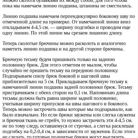
Можно сколоть булавками их между собой, для того чтобы
пока мы намечаем линию подшива, штанины не сместились.
Линию подшива намечаем перпендикулярно боковому шву по
отмеченной длине на примерке. От намечанной линии вниз
откладываем 4-4,5 см. — ширину подгибки и проводим еще
одну линию. По этой линии мы срезаем лишнюю длину.
Теперь сколотые брючины можно расколоть и аналогично
наметить линию подшива и на другой стороне брючины.
Брючную тесьму будем пришивать только на заднюю
половинку брюк. Для этого отметим ее мылом, чтобы
случайно не пришить тесьму на переднюю половинку.
Подпарываем снизу брюк боковой и шаговой швы
приблизительно на 5 см. Прикладываем брючную тесьму к
намечанной линии подшива задней половинки брюк. Тесьму
пристрачиваем с обеих сторон на 0,1 см. Напоминаю длина
тесьмы должна быть равна ширине задней половинке,
учитывая ширину припусков на швы шагового и бокового.
Теперь можно застрочить швы которые мы подпарывали, как
было изначально. Но если брюки заужены или слегка саужены
и брючная ткань не стрейч, то нужно застрочить эти 4-4,5 см.
не по тому следу, оставшемуся от строчки, а слегка расклешая
подгибку на 0,2-0,4 см, в зависимости от заужения. Если этого
не сделать, то готовые подшитые брюки могут выглядеть