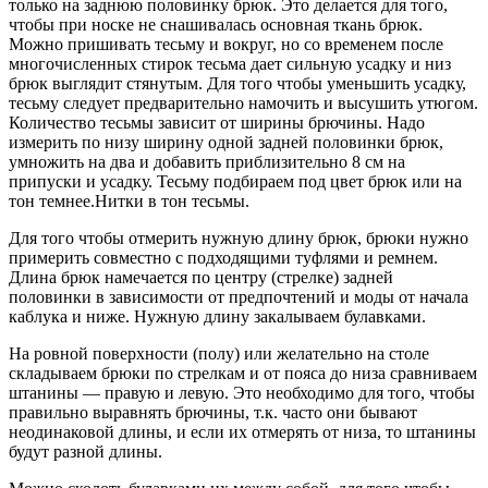
только на заднюю половинку брюк. Это делается для того,
чтобы при носке не снашивалась основная ткань брюк.
Можно пришивать тесьму и вокруг, но со временем после
многочисленных стирок тесьма дает сильную усадку и низ
брюк выглядит стянутым. Для того чтобы уменьшить усадку,
тесьму следует предварительно намочить и высушить утюгом.
Количество тесьмы зависит от ширины брючины. Надо
измерить по низу ширину одной задней половинки брюк,
умножить на два и добавить приблизительно 8 см на
припуски и усадку. Тесьму подбираем под цвет брюк или на
тон темнее.Нитки в тон тесьмы.
Для того чтобы отмерить нужную длину брюк, брюки нужно
примерить совместно с подходящими туфлями и ремнем.
Длина брюк намечается по центру (стрелке) задней
половинки в зависимости от предпочтений и моды от начала
каблука и ниже. Нужную длину закалываем булавками.
На ровной поверхности (полу) или желательно на столе
складываем брюки по стрелкам и от пояса до низа сравниваем
штанины — правую и левую. Это необходимо для того, чтобы
правильно выравнять брючины, т.к. часто они бывают
неодинаковой длины, и если их отмерять от низа, то штанины
будут разной длины.