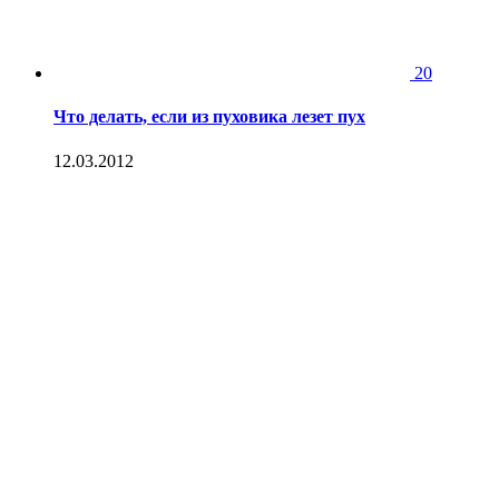
20
Что делать, если из пуховика лезет пух
12.03.2012