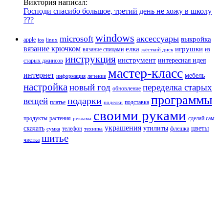
Виктория написал:
Господи спасибо большое, третий день не хожу в школу
???
windows
microsoft
аксессуары
выкройка
apple
ios
linux
вязание крючком
елка
игрушки
вязание спицами
из
жёсткий диск
инструкция
инструмент
интересная идея
старых джинсов
мастер-класс
интернет
мебель
информация
лечение
настройка
новый год
переделка старых
обновление
программы
подарки
вещей
платье
подставка
поделки
своими руками
продукты
растения
сделай сам
реклама
украшения
скачать
утилиты
цветы
телефон
флешка
сумка
техника
шитье
чистка