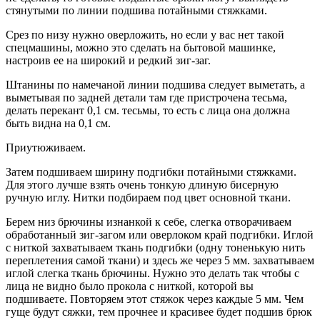
стянутыми по линии подшива потайными стяжками.
Срез по низу нужно оверложить, но если у вас нет такой
спецмашины, можно это сделать на бытовой машинке,
настроив ее на широкий и редкий зиг-заг.
Штанины по намечаной линии подшива следует выметать, а
выметывая по задней детали там где пристрочена тесьма,
делать перекант 0,1 см. тесьмы, то есть с лица она должна
быть видна на 0,1 см.
Приутюживаем.
Затем подшиваем ширину подгибки потайными стяжками.
Для этого лучше взять очень тонкую длиную бисерную
ручную иглу. Нитки подбираем под цвет основной ткани.
Берем низ брючины изнанкой к себе, слегка отворачиваем
обработанный зиг-загом или оверлоком край подгибки. Иглой
с ниткой захватываем ткань подгибки (одну тоненькую нить
переплетения самой ткани) и здесь же через 5 мм. захватываем
иглой слегка ткань брючины. Нужно это делать так чтобы с
лица не видно было прокола с ниткой, которой вы
подшиваете. Повторяем этот стяжок через каждые 5 мм. Чем
гуще будут сяжки, тем прочнее и красивее будет подшив брюк