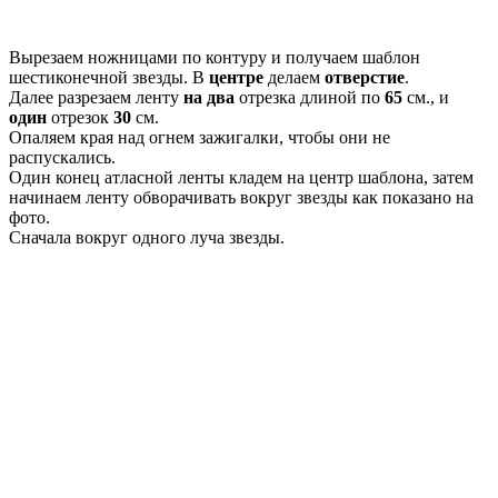
Вырезаем ножницами по контуру и получаем шаблон
шестиконечной звезды. В
центре
делаем
отверстие
.
Далее разрезаем ленту
на два
отрезка длиной по
65
см., и
один
отрезок
30
см.
Опаляем края над огнем зажигалки, чтобы они не
распускались.
Один конец атласной ленты кладем на центр шаблона, затем
начинаем ленту обворачивать вокруг звезды как показано на
фото.
Сначала вокруг одного луча звезды.