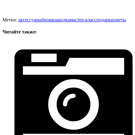
Метки:
аксессуары
брошь
заколка
мастер-класс
подарки
цветы
Читайте также: