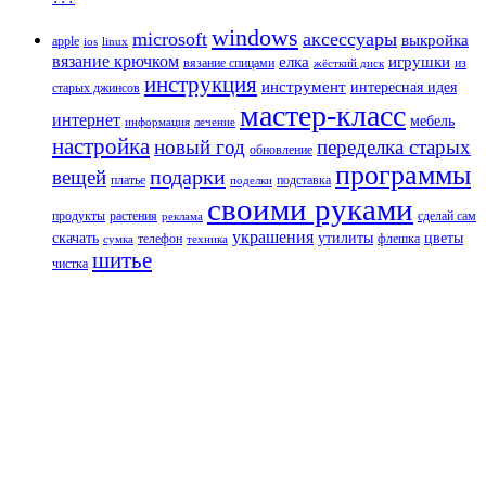
windows
microsoft
аксессуары
выкройка
apple
ios
linux
вязание крючком
елка
игрушки
вязание спицами
из
жёсткий диск
инструкция
инструмент
интересная идея
старых джинсов
мастер-класс
интернет
мебель
информация
лечение
настройка
новый год
переделка старых
обновление
программы
подарки
вещей
платье
подставка
поделки
своими руками
продукты
растения
сделай сам
реклама
украшения
скачать
утилиты
цветы
телефон
флешка
сумка
техника
шитье
чистка