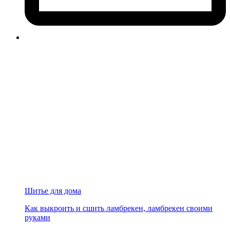
Шитье для дома
Как выкроить и сшить ламбрекен, ламбрекен своими
руками