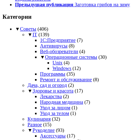
Предыдущая публикация
Заготовка грибов на зиму
Категории
▼
Советы
(406)
▼
IT
(139)
1С:Предприятие
(7)
Антивирусы
(8)
Веб-обозреватели
(4)
▼
Операционные системы
(30)
Unix
(4)
Windows
(12)
Программы
(35)
Ремонт и обслуживание
(8)
Дача, сад и огород
(2)
▼
Здоровье и красота
(17)
Лекарства
(2)
Народная медицина
(7)
Уход за лицом
(1)
Уход за телом
(1)
Кулинария
(32)
Разное
(15)
▼
Рукоделие
(93)
Аксессуары
(17)