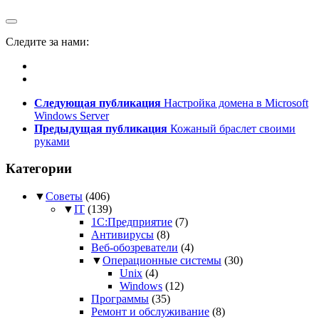
Следите за нами:
Следующая публикация
Настройка домена в Microsoft
Windows Server
Предыдущая публикация
Кожаный браслет своими
руками
Категории
▼
Советы
(406)
▼
IT
(139)
1С:Предприятие
(7)
Антивирусы
(8)
Веб-обозреватели
(4)
▼
Операционные системы
(30)
Unix
(4)
Windows
(12)
Программы
(35)
Ремонт и обслуживание
(8)