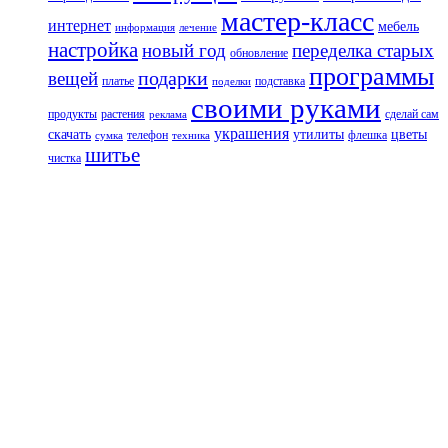
мастер-класс
интернет
мебель
информация
лечение
настройка
новый год
переделка старых
обновление
программы
подарки
вещей
платье
подставка
поделки
своими руками
продукты
растения
сделай сам
реклама
украшения
скачать
утилиты
цветы
телефон
флешка
сумка
техника
шитье
чистка