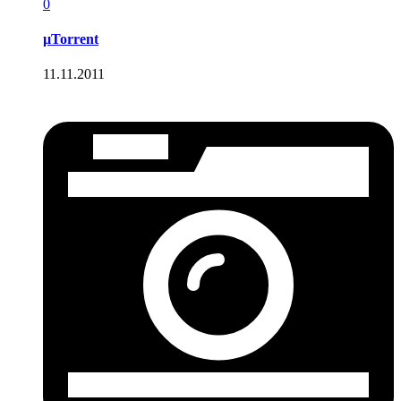
0
µTorrent
11.11.2011