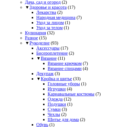
Дача, сад и огород
(2)
▼
Здоровье и красота
(17)
Лекарства
(2)
Народная медицина
(7)
Уход за лицом
(1)
Уход за телом
(1)
Кулинария
(32)
Разное
(15)
▼
Рукоделие
(93)
Аксессуары
(17)
Бисероплетение
(2)
▼
Вязание
(11)
Вязание крючком
(7)
Вязание спицами
(4)
Декупаж
(3)
▼
Кройка и шитье
(33)
Головные уборы
(1)
Игрушки
(4)
Карнавальные костюмы
(7)
Одежда
(12)
Подушки
(1)
Сумки
(3)
Чехлы
(2)
Шитье для дома
(2)
Обувь
(1)