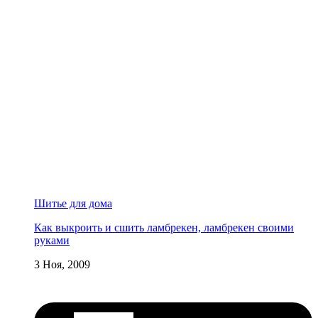
Шитье для дома
Как выкроить и сшить ламбрекен, ламбрекен своими
руками
3 Ноя, 2009