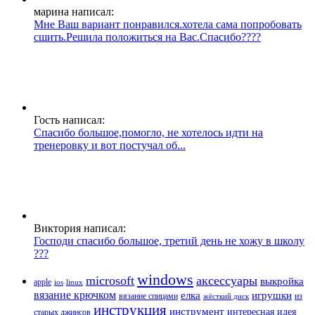
марина написал:
Мне Ваш вариант понравился.хотела сама попробовать
сшить.Решила положиться на Вас.Спасибо????
Гость написал:
Спасибо большое,помогло, не хотелось идти на
тренеровку и вот постучал об...
Виктория написал:
Господи спасибо большое, третий день не хожу в школу
???
windows
microsoft
аксессуары
выкройка
apple
ios
linux
вязание крючком
елка
игрушки
вязание спицами
из
жёсткий диск
инструкция
инструмент
интересная идея
старых джинсов