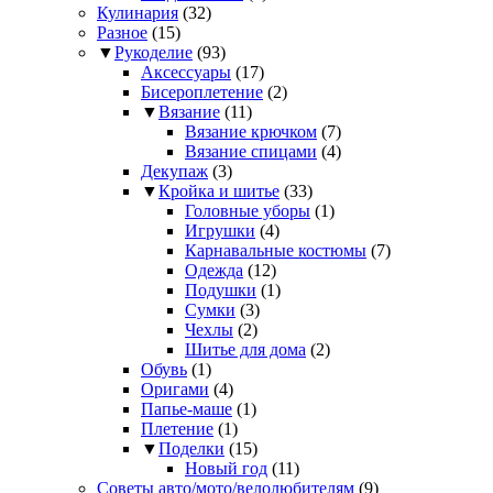
Кулинария
(32)
Разное
(15)
▼
Рукоделие
(93)
Аксессуары
(17)
Бисероплетение
(2)
▼
Вязание
(11)
Вязание крючком
(7)
Вязание спицами
(4)
Декупаж
(3)
▼
Кройка и шитье
(33)
Головные уборы
(1)
Игрушки
(4)
Карнавальные костюмы
(7)
Одежда
(12)
Подушки
(1)
Сумки
(3)
Чехлы
(2)
Шитье для дома
(2)
Обувь
(1)
Оригами
(4)
Папье-маше
(1)
Плетение
(1)
▼
Поделки
(15)
Новый год
(11)
Советы авто/мото/велолюбителям
(9)