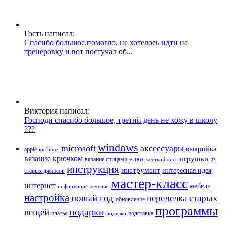
Гость написал:
Спасибо большое,помогло, не хотелось идти на
тренеровку и вот постучал об...
Виктория написал:
Господи спасибо большое, третий день не хожу в школу
???
windows
microsoft
аксессуары
выкройка
apple
ios
linux
вязание крючком
елка
игрушки
вязание спицами
из
жёсткий диск
инструкция
инструмент
интересная идея
старых джинсов
мастер-класс
интернет
мебель
информация
лечение
настройка
новый год
переделка старых
обновление
программы
подарки
вещей
платье
подставка
поделки