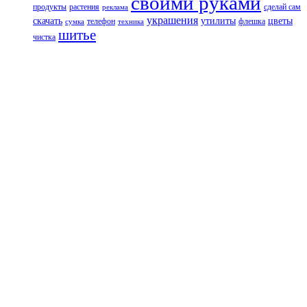
своими руками
продукты
растения
сделай сам
реклама
украшения
скачать
утилиты
цветы
телефон
флешка
сумка
техника
шитье
чистка