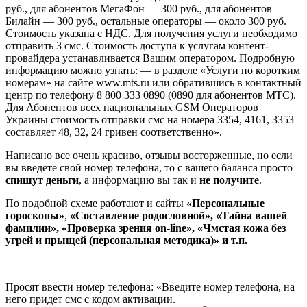
руб., для абонентов МегаФон — 300 руб., для абонентов
Билайн — 300 руб., остальные операторы — около 300 руб.
Стоимость указана с НДС. Для получения услуги необходимо
отправить 3 смс. Стоимость доступа к услугам контент-
провайдера устанавливается Вашим оператором. Подробную
информацию можно узнать: — в разделе «Услуги по коротким
номерам» на сайте www.mts.ru или обратившись в контактный
центр по телефону 8 800 333 0890 (0890 для абонентов МТС).
Для Абонентов всех национальных GSM Операторов
Украины стоимость отправки смс на номера 3354, 4161, 3353
составляет 48, 32, 24 гривен соответственно».
Написано все очень красиво, отзывы восторженные, но если
вы введете свой номер телефона, то с вашего баланса просто
спишут деньги
, а информацию вы так и
не получите
.
По подобной схеме работают и сайты
«Персональные
гороскопы»
,
«Составление родословной», «Тайна вашей
фамилии», «Проверка зрения on-line», «Чмстая кожа без
угрей и прыщей (персональная методика)» и т.п.
Просят ввести номер телефона: «Введите номер телефона, на
него придет смс с кодом активации.