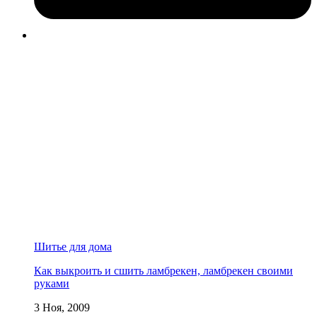
Шитье для дома
Как выкроить и сшить ламбрекен, ламбрекен своими
руками
3 Ноя, 2009