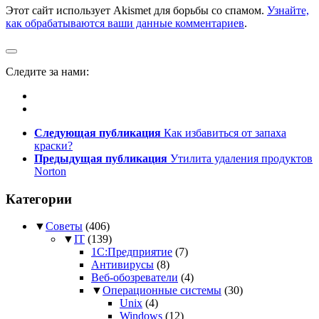
Этот сайт использует Akismet для борьбы со спамом.
Узнайте,
как обрабатываются ваши данные комментариев
.
Следите за нами:
Следующая публикация
Как избавиться от запаха
краски?
Предыдущая публикация
Утилита удаления продуктов
Norton
Категории
▼
Советы
(406)
▼
IT
(139)
1С:Предприятие
(7)
Антивирусы
(8)
Веб-обозреватели
(4)
▼
Операционные системы
(30)
Unix
(4)
Windows
(12)