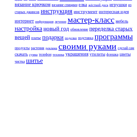
вязание крючком
елка
игрушки
вязание спицами
из
жёсткий диск
инструкция
инструмент
интересная идея
старых джинсов
мастер-класс
интернет
мебель
информация
лечение
настройка
новый год
переделка старых
обновление
программы
подарки
вещей
платье
подставка
поделки
своими руками
продукты
растения
сделай сам
реклама
украшения
скачать
утилиты
цветы
телефон
флешка
сумка
техника
шитье
чистка