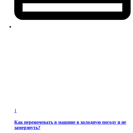
1
Как переночевать в машине в холодную погоду и не
замерзнуть?