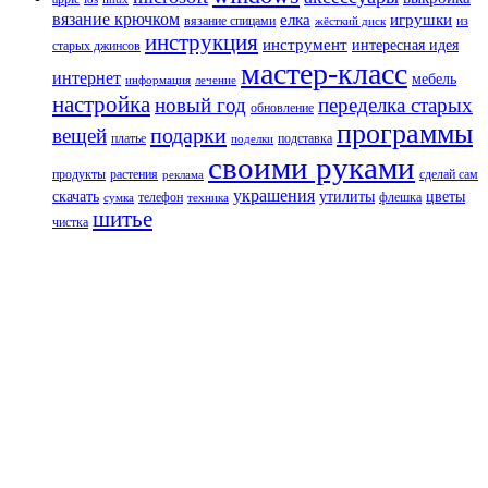
вязание крючком
елка
игрушки
вязание спицами
из
жёсткий диск
инструкция
инструмент
интересная идея
старых джинсов
мастер-класс
интернет
мебель
информация
лечение
настройка
новый год
переделка старых
обновление
программы
подарки
вещей
платье
подставка
поделки
своими руками
продукты
растения
сделай сам
реклама
украшения
скачать
утилиты
цветы
телефон
флешка
сумка
техника
шитье
чистка